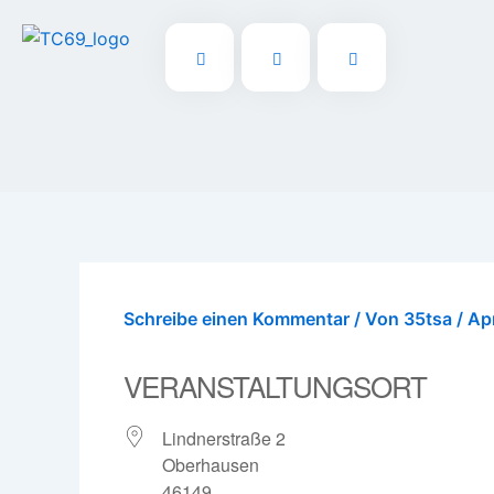
Zum
Inhalt
springen
Schreibe einen Kommentar
/ Von
35tsa
/
Apr
VERANSTALTUNGSORT
Lindnerstraße 2
Oberhausen
46149