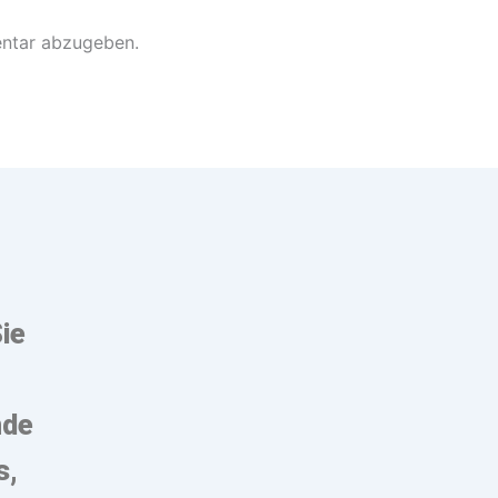
ntar abzugeben.
Sie
nde
s,