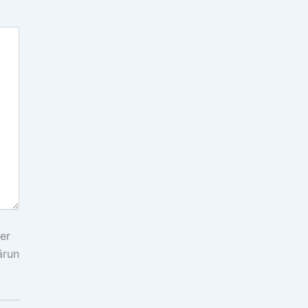
er
ärung