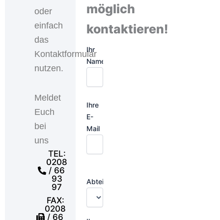
möglich
oder
einfach
kontaktieren!
das
Ihr
Kontaktformular
Name
nutzen.
Meldet
Ihre
Euch
E-
bei
Mail
uns
TEL:
0208
/ 66
93
Abteilung:
97
FAX:
0208
/ 66