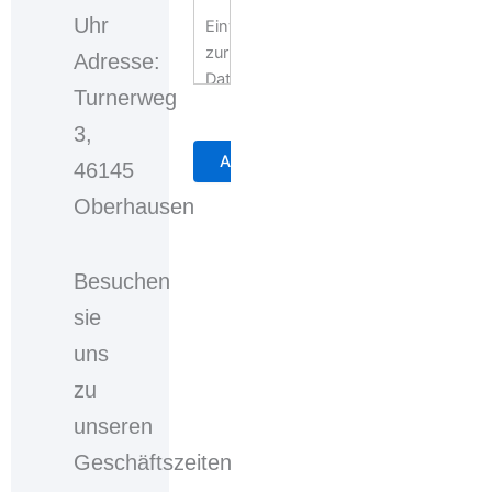
Uhr
Einwilligungserklärung
zur
Adresse:
Datennutzung
Turnerweg
3,
Mit
der
46145
Auswahl
Oberhausen
der
Checkbox
bzw.
Besuchen
des
sie
Auswahlkastens
willigen
uns
Sie
zu
ein,
dass
unseren
Ihre
Geschäftszeiten
personenbezogenen