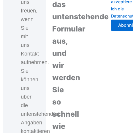
uns
akzeptiere
das
ich die
freuen,
untenstehende
Datenschu
wenn
Formular
Sie
mit
aus,
uns
und
Kontakt
aufnehmen.
wir
Sie
werden
können
uns
Sie
über
so
die
schnell
untenstehenden
Angaben
wie
kontaktieren