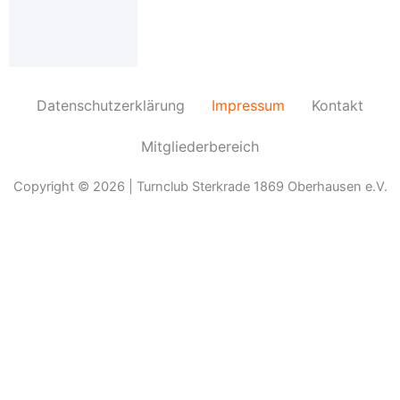
Daten,
welche
Sie
über
das
Datenschutzerklärung
Impressum
Kontakt
Kontaktformular
eingegeben
Mitgliederbereich
haben,
durch
Copyright © 2026 | Turnclub Sterkrade 1869 Oberhausen e.V.
die
verantwortliche
Stelle
erhoben,
gespeichert
und
verarbeitet
werden.
Die
Nutzung