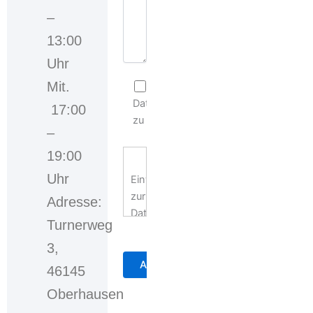
–
13:00
Uhr
Mit.
Ich stimme der
Datenschutzerklärung
17:00
zu
–
19:00
Uhr
Einwilligungserklärung
zur
Adresse:
Datennutzung
Turnerweg
3,
Mit
der
46145
Auswahl
Oberhausen
der