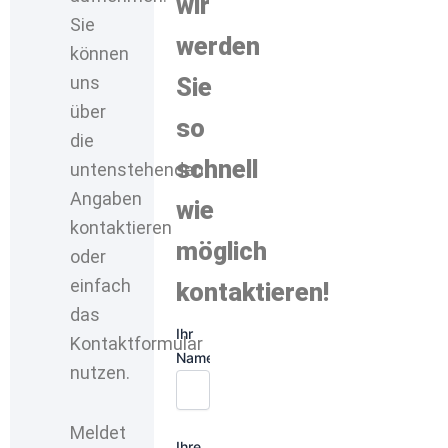
wir
Sie
werden
können
uns
Sie
über
so
die
schnell
untenstehenden
Angaben
wie
kontaktieren
möglich
oder
einfach
kontaktieren!
das
Ihr
Kontaktformular
Name
nutzen.
Meldet
Ihre