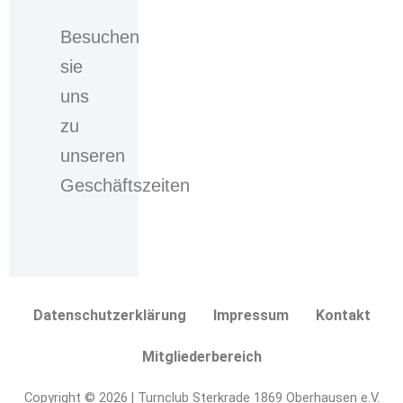
Checkbox
bzw.
Besuchen
des
sie
Auswahlkastens
willigen
uns
Sie
zu
ein,
dass
unseren
Ihre
Geschäftszeiten
personenbezogenen
Daten,
welche
Sie
über
das
Datenschutzerklärung
Impressum
Kontakt
Kontaktformular
eingegeben
Mitgliederbereich
haben,
durch
Copyright © 2026 | Turnclub Sterkrade 1869 Oberhausen e.V.