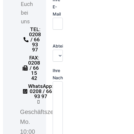
Euch
E-
bei
Mail
uns
TEL:
0208
/ 66
93
Abteilung:
97
FAX:
0208
/ 66
Ihre
15
Nachricht
42
WhatsApp:
0208 / 66
93 97
Geschäftszeiten
Mo.
10:00