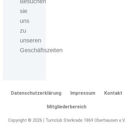
Besuchen
ein,
sie
dass
Ihre
uns
personenbezogenen
zu
Daten,
welche
unseren
Sie
Geschäftszeiten
über
das
Kontaktformular
eingegeben
haben,
durch
Datenschutzerklärung
Impressum
Kontakt
die
verantwortliche
Mitgliederbereich
Stelle
erhoben,
Copyright © 2026 | Turnclub Sterkrade 1869 Oberhausen e.V.
gespeichert
und