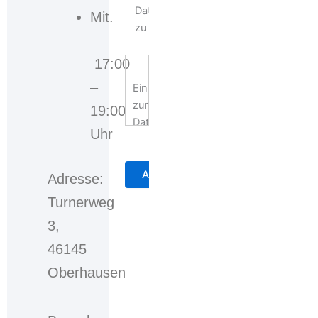
Datenschutzerklärung
Mit.
zu
17:00
–
Einwilligungserklärung
zur
19:00
Datennutzung
Uhr
Mit
der
Adresse:
Auswahl
Turnerweg
der
3,
Checkbox
bzw.
46145
des
Oberhausen
Auswahlkastens
willigen
Sie