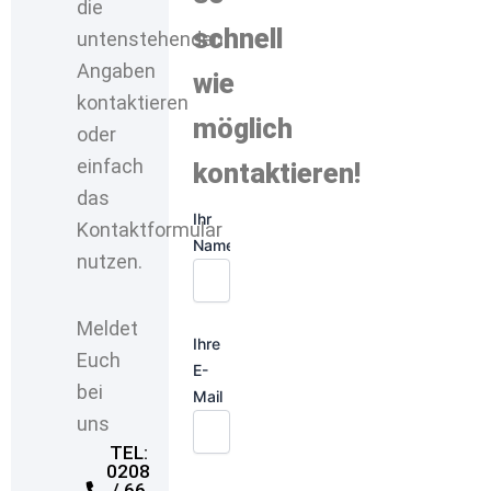
die
schnell
untenstehenden
Angaben
wie
kontaktieren
möglich
oder
einfach
kontaktieren!
das
Ihr
Kontaktformular
Name
nutzen.
Meldet
Ihre
Euch
E-
bei
Mail
uns
TEL:
0208
/ 66