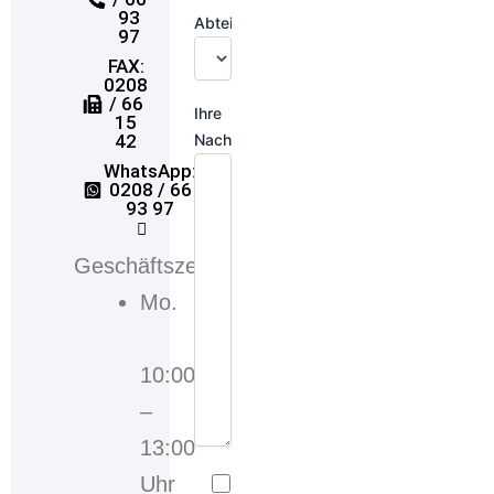
93
Abteilung:
97
FAX:
0208
/ 66
Ihre
15
Nachricht
42
WhatsApp:
0208 / 66
93 97
Geschäftszeiten
Mo.
10:00
–
13:00
Uhr
Ich stimme der