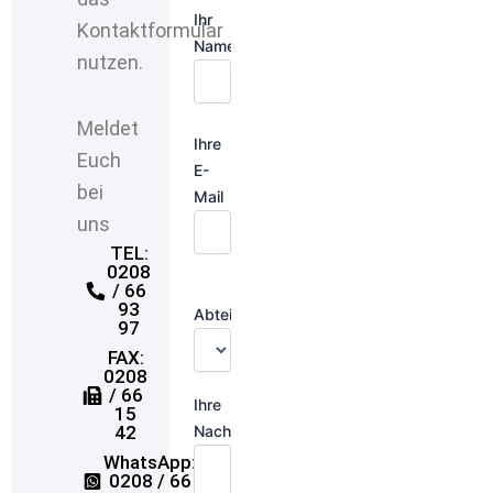
Ihr
Kontaktformular
Name
nutzen.
Meldet
Ihre
Euch
E-
bei
Mail
uns
TEL:
0208
/ 66
93
Abteilung:
97
FAX:
0208
/ 66
Ihre
15
Nachricht
42
WhatsApp:
0208 / 66