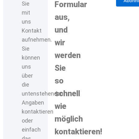
Formular
Sie
mit
aus,
uns
und
Kontakt
aufnehmen.
wir
Sie
werden
können
uns
Sie
über
so
die
schnell
untenstehenden
Angaben
wie
kontaktieren
möglich
oder
einfach
kontaktieren!
das