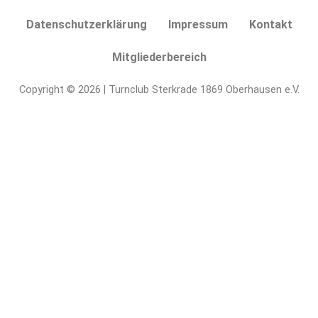
das
Datenschutzerklärung
Impressum
Kontakt
Kontaktformular
eingegeben
Mitgliederbereich
haben,
durch
Copyright © 2026 | Turnclub Sterkrade 1869 Oberhausen e.V.
die
verantwortliche
Stelle
erhoben,
gespeichert
und
verarbeitet
werden.
Die
Nutzung
von
ReCaptcha
dient