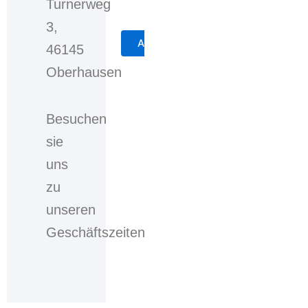
Turnerweg
3,
Mit
der
46145
Auswahl
Oberhausen
der
Checkbox
bzw.
Besuchen
des
sie
Auswahlkastens
willigen
uns
Sie
zu
ein,
dass
unseren
Ihre
Geschäftszeiten
personenbezogenen
Daten,
welche
Sie
über