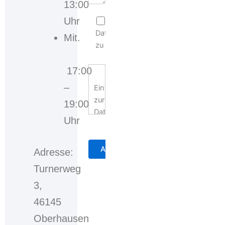
13:00
Uhr
Ich stimme der
Datenschutzerklärung
Mit.
zu
17:00
–
Einwilligungserklärung
zur
19:00
Datennutzung
Uhr
Mit
der
Adresse:
Auswahl
Turnerweg
der
3,
Checkbox
bzw.
46145
des
Oberhausen
Auswahlkastens