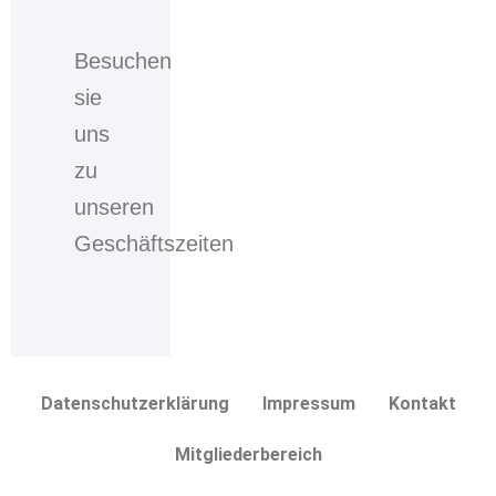
willigen
Sie
Besuchen
ein,
sie
dass
Ihre
uns
personenbezogenen
zu
Daten,
welche
unseren
Sie
Geschäftszeiten
über
das
Kontaktformular
eingegeben
haben,
durch
Datenschutzerklärung
Impressum
Kontakt
die
verantwortliche
Mitgliederbereich
Stelle