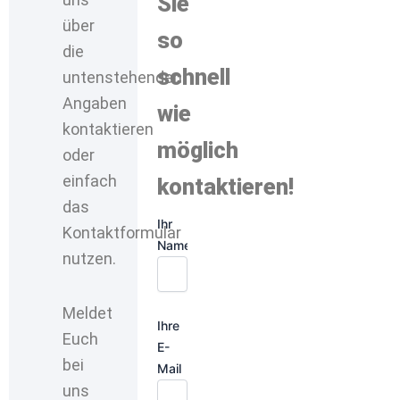
Sie
über
so
die
schnell
untenstehenden
Angaben
wie
kontaktieren
möglich
oder
einfach
kontaktieren!
das
Ihr
Kontaktformular
Name
nutzen.
Meldet
Ihre
Euch
E-
bei
Mail
uns