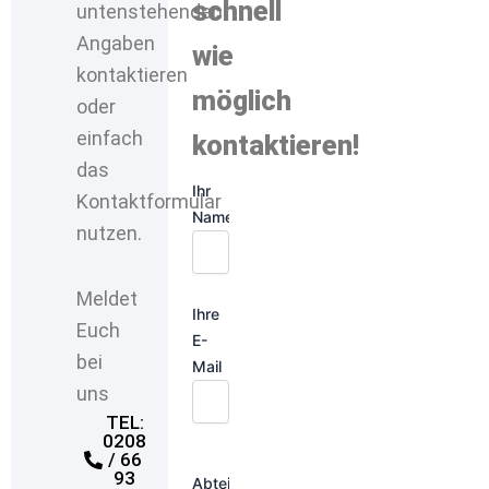
schnell
untenstehenden
Angaben
wie
kontaktieren
möglich
oder
einfach
kontaktieren!
das
Ihr
Kontaktformular
Name
nutzen.
Meldet
Ihre
Euch
E-
bei
Mail
uns
TEL:
0208
/ 66
93
Abteilung: