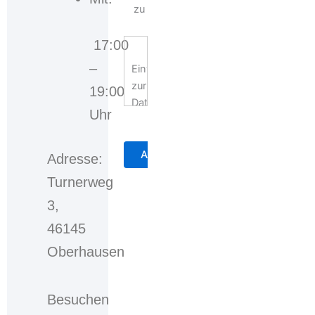
zu
17:00
–
Einwilligungserklärung
zur
19:00
Datennutzung
Uhr
Mit
der
Adresse:
Auswahl
Turnerweg
der
3,
Checkbox
bzw.
46145
des
Oberhausen
Auswahlkastens
willigen
Sie
Besuchen
ein,