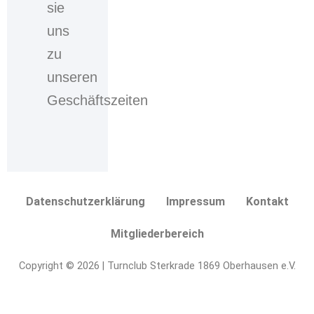
sie
dass
Ihre
uns
personenbezogenen
zu
Daten,
welche
unseren
Sie
Geschäftszeiten
über
das
Kontaktformular
eingegeben
haben,
durch
Datenschutzerklärung
Impressum
Kontakt
die
verantwortliche
Mitgliederbereich
Stelle
erhoben,
Copyright © 2026 | Turnclub Sterkrade 1869 Oberhausen e.V.
gespeichert
und
verarbeitet