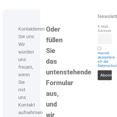
Newslett
E-Mail-
Oder
Kontaktieren
Adresse
Sie uns
füllen
Wir
Sie
würden
Hiermit
akzeptiere
uns
das
ich die
Datenschu
freuen,
untenstehende
wenn
Formular
Sie
mit
aus,
uns
und
Kontakt
aufnehmen.
wir