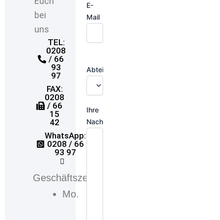
Euch
E-
bei
Mail
uns
TEL:
0208
/ 66
93
Abteilung:
97
FAX:
0208
/ 66
Ihre
15
Nachricht
42
WhatsApp:
0208 / 66
93 97
Geschäftszeiten
Mo.