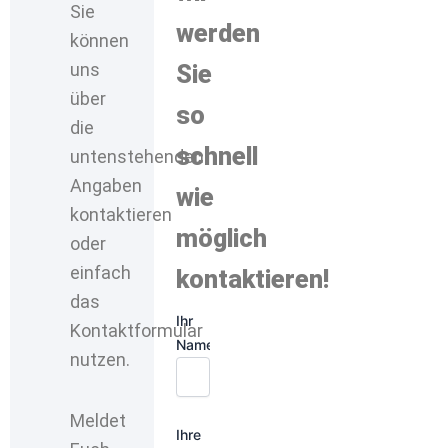
Sie
werden
können
uns
Sie
über
so
die
schnell
untenstehenden
Angaben
wie
kontaktieren
möglich
oder
einfach
kontaktieren!
das
Ihr
Kontaktformular
Name
nutzen.
Meldet
Ihre