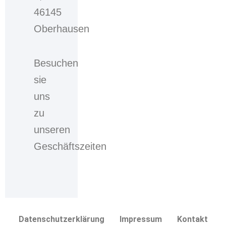
bzw.
46145
des
Oberhausen
Auswahlkastens
willigen
Sie
Besuchen
ein,
sie
dass
Ihre
uns
personenbezogenen
zu
Daten,
welche
unseren
Sie
Geschäftszeiten
über
das
Kontaktformular
eingegeben
haben,
durch
Datenschutzerklärung
Impressum
Kontakt
die