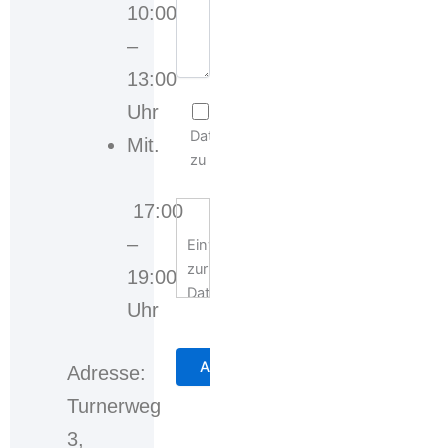
10:00
–
13:00
Uhr
Ich stimme der
Datenschutzerklärung
Mit.
zu
17:00
–
Einwilligungserklärung
zur
19:00
Datennutzung
Uhr
Mit
der
Adresse:
Auswahl
Turnerweg
der
3,
Checkbox