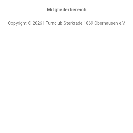
verantwortliche
Mitgliederbereich
Stelle
erhoben,
Copyright © 2026 | Turnclub Sterkrade 1869 Oberhausen e.V.
gespeichert
und
verarbeitet
werden.
Die
Nutzung
von
ReCaptcha
dient
dabei
zum
Schutz
unserer
Systeme
vor